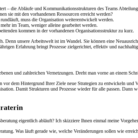
tert – die Abläufe und Kommunikationsstrukturen des Teams Abteilung 
nen sie mit den vorhandenen Ressourcen erreicht werden?
 rundläuft, muss die Organisation weiterentwickelt werden.
l mehr im Team, weniger alleine gearbeitet werden.
rbeitenden kommen in der vorhandenen Organisationsstruktur zu kurz.
uch. Denn unsere Arbeitswelt ist im Wandel. Sie können eine Neuausrich
ährigen Erfahrung bringt Prozesse zielgerichtet, effektiv und nachhalti
ebenen und zahlreichen Vernetzungen. Dreht man vorne an einem Schrä
en vor dem Hintergrund Ihrer Ziele neue Strategien zu entwickeln und 
ganisation. Damit Strukturen und Prozesse wieder für alle passen. Da
raterin
nsberatung eigentlich abläuft? Ich skizziere Ihnen einmal meine Vorgehe
eratung. Was läuft gerade wie, welche Veränderungen sollen wie erreic