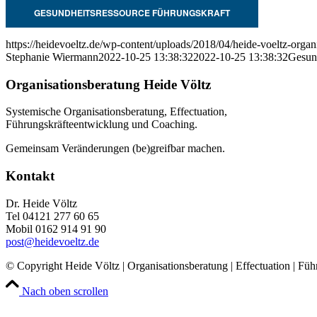
GESUNDHEITSRESSOURCE FÜHRUNGSKRAFT
https://heidevoeltz.de/wp-content/uploads/2018/04/heide-voeltz-organ
Stephanie Wiermann
2022-10-25 13:38:32
2022-10-25 13:38:32
Gesund
Organisationsberatung Heide Völtz
Systemische Organisationsberatung, Effectuation,
Führungskräfteentwicklung und Coaching.
Gemeinsam Veränderungen (be)greifbar machen.
Kontakt
Dr. Heide Völtz
Tel 04121 277 60 65
Mobil 0162 914 91 90
post@heidevoeltz.de
© Copyright Heide Völtz | Organisationsberatung | Effectuation | Fü
Nach oben scrollen