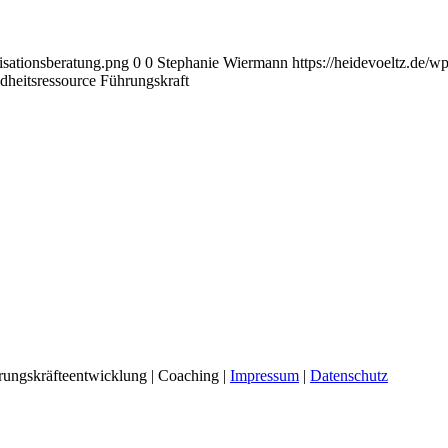
isationsberatung.png
0
0
Stephanie Wiermann
https://heidevoeltz.de/w
heitsressource Führungskraft
hrungskräfteentwicklung | Coaching |
Impressum
|
Datenschutz